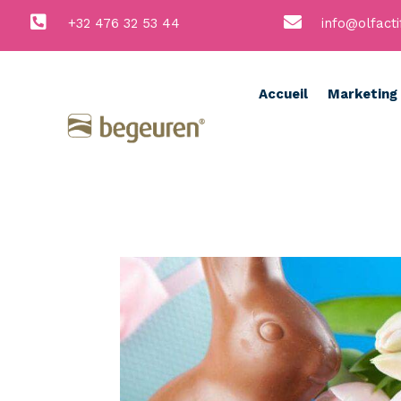


+32 476 32 53 44
info@olfacti
Accueil
Marketing 