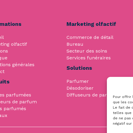
rmations
Marketing olfactif
il
Commerce de détail
ting olfactif
Bureau
ions
Secteur des soins
que
Services funéraires
tions générales
Solutions
ct
uits
Parfumer
Désodoriser
es parfumées
Diffuseurs de parfum
Pour offrir
seurs de parfum
que les co
Le fait de
s parfumés
telles que 
aux
de ne pas 
négatif sur