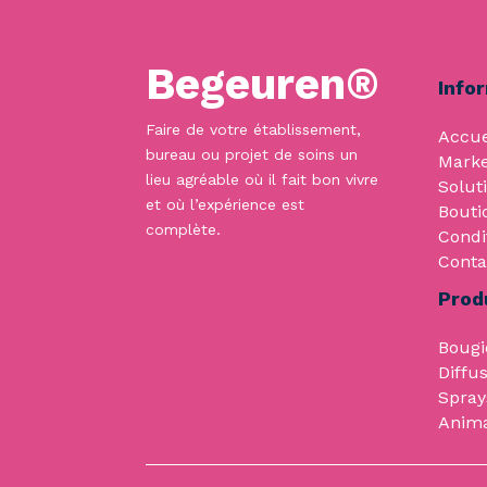
Begeuren®
Info
Faire de votre établissement,
Accue
bureau ou projet de soins un
Marke
lieu agréable où il fait bon vivre
Solut
et où l’expérience est
Bouti
complète.
Condi
Conta
Prod
Bougi
Diffu
Spray
Anim