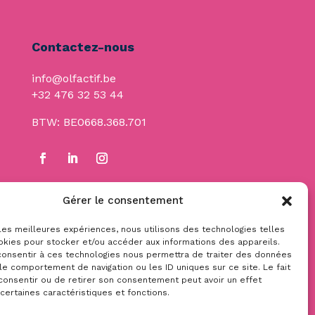
Contactez-nous
info@olfactif.be
+32 476 32 53 44
BTW: BE0668.368.701
Gérer le consentement
 les meilleures expériences, nous utilisons des technologies telles
okies pour stocker et/ou accéder aux informations des appareils.
 consentir à ces technologies nous permettra de traiter des données
le comportement de navigation ou les ID uniques sur ce site. Le fait
consentir ou de retirer son consentement peut avoir un effet
 certaines caractéristiques et fonctions.