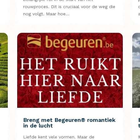
rouwproces. Dit is cruciaal voor de weg die
nog volgt. Maar hoe…
n
Breng met Begeuren® romantiek
in de lucht
Liefde kent vele vormen. Maar de