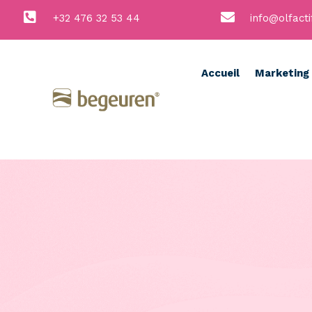


+32 476 32 53 44
info@olfacti
Accueil
Marketing 