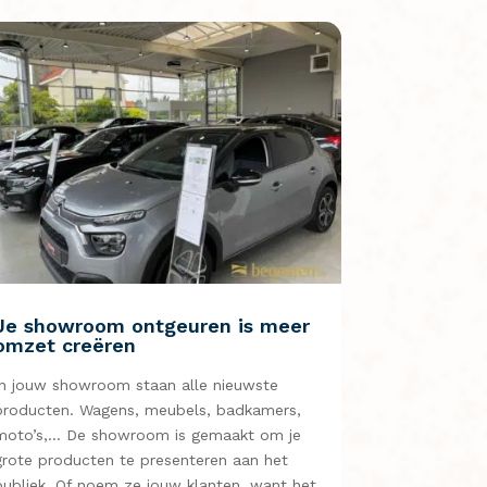
Je showroom ontgeuren is meer
omzet creëren
In jouw showroom staan alle nieuwste
producten. Wagens, meubels, badkamers,
moto’s,… De showroom is gemaakt om je
grote producten te presenteren aan het
publiek. Of noem ze jouw klanten, want het